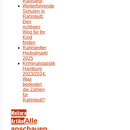
Rahlstedt
Weiterführende
Schulen in
Rahlstedt:
Den
richtigen
Weg für Ihr
Kind
finden
Rahlstedter
Herbstmarkt
2025
Kriminalstatistik
Hamburg
2023/2024:
Was
bedeuten
die Zahlen
für
Rahlstedt?
Weitere
Alle
Artikel
anschauen