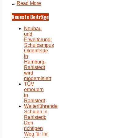
...
Read More
Neueste Beiträge
Neubau
und
Erweiterung:
Schulcampus
Oldenfelde
in
Hamburg-
Rahlstedt
wird
modernisiert
TÜV
erneuern
in
Rahlstedt
Weiterführende
Schulen in
Rahlstedt:
Den
richtigen
Weg für Ihr