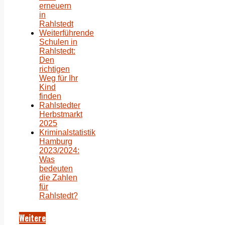
erneuern
in
Rahlstedt
Weiterführende
Schulen in
Rahlstedt:
Den
richtigen
Weg für Ihr
Kind
finden
Rahlstedter
Herbstmarkt
2025
Kriminalstatistik
Hamburg
2023/2024:
Was
bedeuten
die Zahlen
für
Rahlstedt?
Weitere